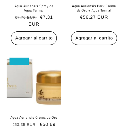
Aqua Auriensis Spray de
Aqua Auriensis Pack Crema
Agua Termal
de Oro + Agua Termal
Precio
Precio
€7,31
Precio
€56,27 EUR
€7,70 EUR
habitual
EUR
de
habitual
oferta
Agregar al carrito
Agregar al carrito
Oferta
Aqua Auriensis Crema de Oro
Precio
Precio
€50,69
€53,35 EUR