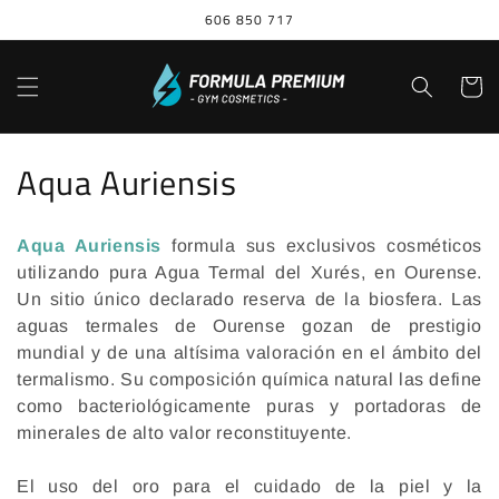
Ir
606 850 717
directamente
al contenido
Carrito
C
Aqua Auriensis
o
Aqua Auriensis
formula sus exclusivos cosméticos
l
utilizando pura Agua Termal del Xurés, en Ourense.
e
Un sitio único declarado reserva de la biosfera. Las
aguas termales de Ourense gozan de prestigio
c
mundial y de una altísima valoración en el ámbito del
termalismo. Su composición química natural las define
c
como bacteriológicamente puras y portadoras de
i
minerales de alto valor reconstituyente.
ó
El uso del oro para el cuidado de la piel y la