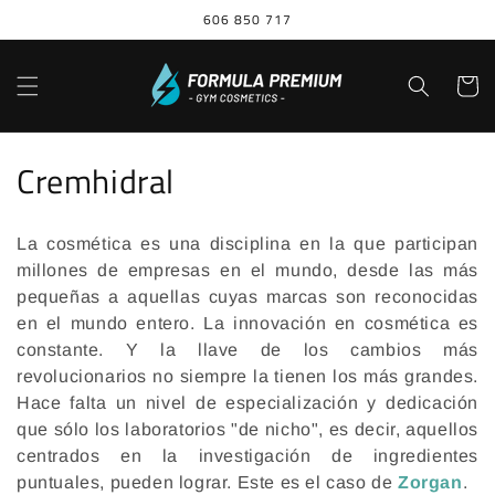
Ir
606 850 717
directamente
al contenido
Carrito
C
Cremhidral
o
La cosmética es una disciplina en la que participan
l
millones de empresas en el mundo, desde las más
e
pequeñas a aquellas cuyas marcas son reconocidas
en el mundo entero. La innovación en cosmética es
c
constante. Y la llave de los cambios más
revolucionarios no siempre la tienen los más grandes.
c
Hace falta un nivel de especialización y dedicación
i
que sólo los laboratorios "de nicho", es decir, aquellos
centrados en la investigación de ingredientes
ó
puntuales, pueden lograr. Este es el caso de
Zorgan
.