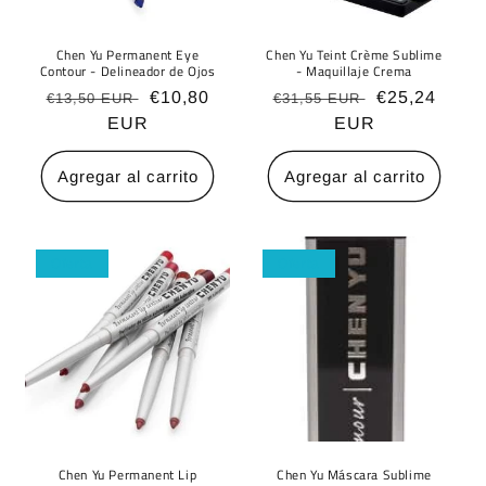
Chen Yu Permanent Eye
Chen Yu Teint Crème Sublime
Contour - Delineador de Ojos
- Maquillaje Crema
Precio
Precio
€10,80
Precio
Precio
€25,24
€13,50 EUR
€31,55 EUR
habitual
EUR
de
habitual
EUR
de
oferta
oferta
Agregar al carrito
Agregar al carrito
Oferta
Oferta
Chen Yu Permanent Lip
Chen Yu Máscara Sublime