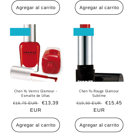
Agregar al carrito
Agregar al carrito
Oferta
Oferta
Chen Yu Vernis Glamour -
Chen Yu Rouge Glamour
Esmalte de Uñas
Sublime
Precio
Precio
€13,39
Precio
Precio
€15,45
€16,75 EUR
€19,30 EUR
habitual
EUR
de
habitual
EUR
de
oferta
oferta
Agregar al carrito
Agregar al carrito