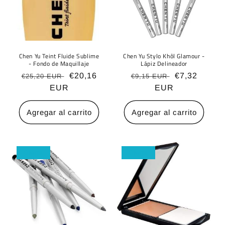
Chen Yu Teint Fluide Sublime
Chen Yu Stylo Khôl Glamour -
- Fondo de Maquillaje
Lápiz Delineador
Precio
Precio
€20,16
Precio
Precio
€7,32
€25,20 EUR
€9,15 EUR
habitual
EUR
de
habitual
EUR
de
oferta
oferta
Agregar al carrito
Agregar al carrito
Oferta
Oferta