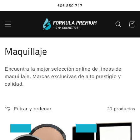
Ir
606 850 717
directamente
al contenido
Carrito
C
Maquillaje
o
Encuentra la mejor selección online de líneas de
l
maquillaje. Marcas exclusivas de alto prestigio y
e
calidad.
c
c
Filtrar y ordenar
20 productos
i
Oferta
Oferta
ó