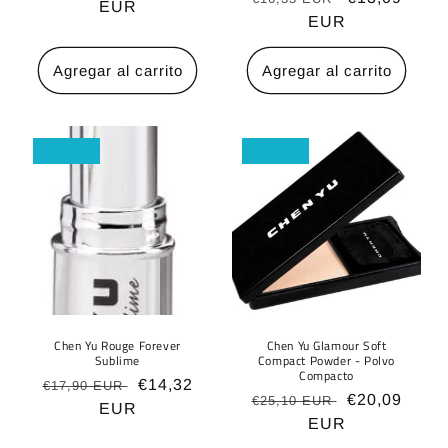
habitual
EUR
de
habitual
EUR
de
oferta
oferta
Agregar al carrito
Agregar al carrito
Oferta
Oferta
Chen Yu Rouge Forever
Chen Yu Glamour Soft
Sublime
Compact Powder - Polvo
Compacto
Precio
Precio
€14,32
€17,90 EUR
Precio
Precio
€20,09
€25,10 EUR
habitual
EUR
de
habitual
EUR
de
oferta
oferta