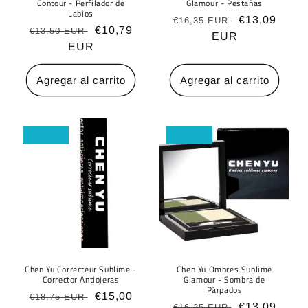
Contour - Perfilador de
Glamour - Pestañas
Labios
Precio
Precio
€13,09
€16,35 EUR
Precio
Precio
€10,79
€13,50 EUR
habitual
EUR
de
habitual
EUR
de
oferta
oferta
Agregar al carrito
Agregar al carrito
Oferta
Oferta
Chen Yu Correcteur Sublime -
Chen Yu Ombres Sublime
Corrector Antiojeras
Glamour - Sombra de
Párpados
Precio
Precio
€15,00
€18,75 EUR
Precio
Precio
€13,09
€16,35 EUR