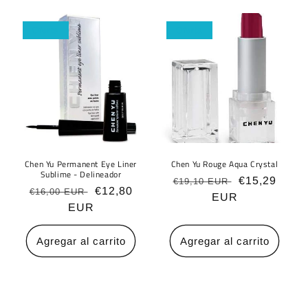
Oferta
Oferta
Chen Yu Permanent Eye Liner
Chen Yu Rouge Aqua Crystal
Sublime - Delineador
Precio
Precio
€15,29
€19,10 EUR
Precio
Precio
€12,80
€16,00 EUR
habitual
EUR
de
habitual
EUR
de
oferta
oferta
Agregar al carrito
Agregar al carrito