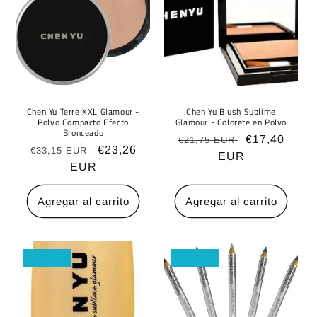
n
:
Chen Yu Terre XXL Glamour -
Chen Yu Blush Sublime
Polvo Compacto Efecto
Glamour - Colorete en Polvo
Bronceado
Precio
Precio
€17,40
€21,75 EUR
Precio
Precio
€23,26
€33,15 EUR
habitual
EUR
de
habitual
EUR
de
oferta
oferta
Agregar al carrito
Agregar al carrito
Oferta
Oferta