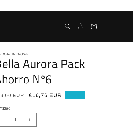
Iniciar
Carrito
sesión
NDOR-UNKNOWN
ella Aurora Pack
Ahorro Nº6
recio
Precio
€16,76 EUR
19,00 EUR
Oferta
bitual
de
ntidad
oferta
Reducir
Aumentar
cantidad
cantidad