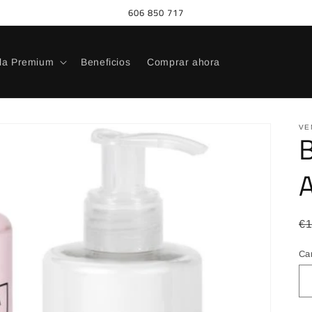
606 850 717
la Premium
Beneficios
Comprar ahora
VE
B
P
€
ha
Ca