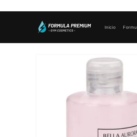
Ir
directamente
al contenido
Inicio
Formu
Ir
directamente
a la
información
del producto