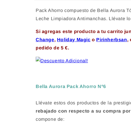
Abrir
elemento
Pack Ahorro compuesto de Bella Aurora Tó
multimedia
1
Leche Limpiadora Antimanchas. Llévate los
en
una
ventana
Si agregas este producto a tu carrito j
modal
Change
,
Holiday Magic
o
Pirinherbsan
,
pedido de 5 €.
Bella Aurora Pack Ahorro Nº6
Llévate estos dos productos de la prestig
rebajado con respecto a su compra po
compone de: