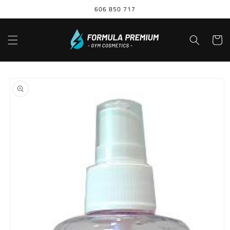
Ir
606 850 717
directamente
al contenido
Carrito
Ir
directamente
a la
información
del producto