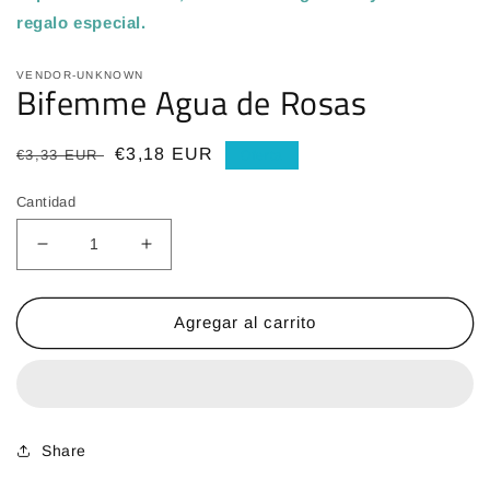
regalo especial
.
VENDOR-UNKNOWN
Bifemme Agua de Rosas
Precio
Precio
€3,18 EUR
€3,33 EUR
Oferta
habitual
de
Cantidad
oferta
Reducir
Aumentar
cantidad
cantidad
para
para
Bifemme
Bifemme
Agregar al carrito
Agua
Agua
de
de
Rosas
Rosas
Share