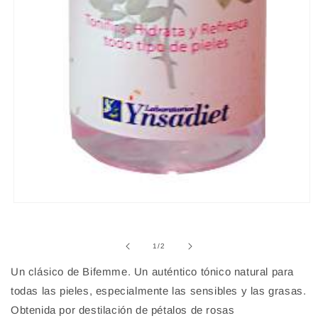
Abrir
elemento
multimedia
1
de
1
/
2
en
una
Un clásico de Bifemme. Un auténtico tónico natural para
ventana
modal
todas las pieles, especialmente las sensibles y las grasas.
Obtenida por destilación de pétalos de rosas