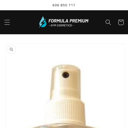
Ir
606 850 717
directamente
al contenido
Carrito
Ir
directamente
a la
información
del producto