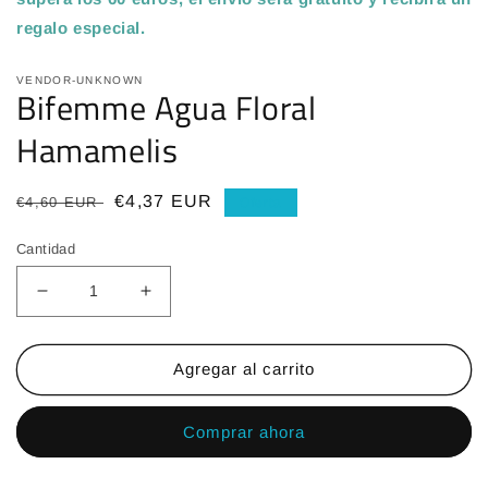
regalo especial
.
VENDOR-UNKNOWN
Bifemme Agua Floral
Hamamelis
Precio
Precio
€4,37 EUR
€4,60 EUR
Oferta
habitual
de
Cantidad
oferta
Reducir
Aumentar
cantidad
cantidad
para
para
Bifemme
Bifemme
Agregar al carrito
Agua
Agua
Floral
Floral
Comprar ahora
Hamamelis
Hamamelis