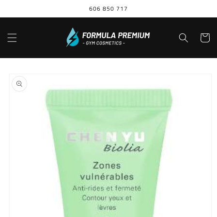
Ir
606 850 717
directamente
al contenido
Carrito
Ir
directamente
a la
información
del producto