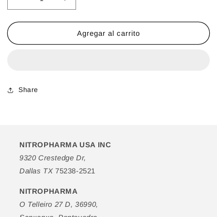
Reducir
Aumentar
cantidad
cantidad
para
para
Chen
Chen
Agregar al carrito
Yu
Yu
Zones
Zones
Vulnerables
Vulnerables
(Reparadora
(Reparadora
Piel
Piel
Share
Seca)
Seca)
NITROPHARMA USA INC
9320 Crestedge Dr,
Dallas TX
75238-2521
NITROPHARMA
O Telleiro 27 D, 36990,