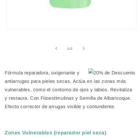
Abrir
elemento
multimedia
1
de
1
/
2
en
una
ventana
modal
Fórmula reparadora, oxigenante y
antiarrugas para pieles secas. Actúa en las zonas más
vulnerables, como el contorno de ojos y labios. Revitaliza
y restaura. Con Fitoestimulinas y Semilla de Albaricoque.
Efecto corrector de arrugas visible y contundente.
Zones Vulnerables (reparador piel seca)