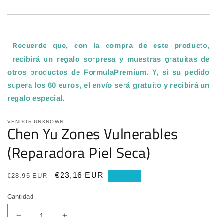
Recuerde que, con la compra de este producto,
recibirá un regalo sorpresa y muestras gratuitas de
otros productos de FormulaPremium. Y, si su pedido
supera los 60 euros, el envío será gratuito y recibirá un
regalo especial
.
VENDOR-UNKNOWN
Chen Yu Zones Vulnerables
(Reparadora Piel Seca)
Precio
Precio
€23,16 EUR
€28,95 EUR
Oferta
habitual
de
Cantidad
oferta