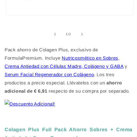
Abrir
elemento
multimedia
1
de
1
/
2
en
una
ventana
Pack ahorro de Colagen Plus, exclusivo de
modal
FormulaPremium. Incluye
Nutricosmético en Sobres
,
Crema Antiedad con Células Madre, Colágeno y GABA
y
Serum Facial Regenerador con Colágeno
. Los tres
productos a precio especial. Llévatelos con un
ahorro
adicional de € 6,91
respecto de su compra por separado.
Colagen Plus Full Pack Ahorro Sobres + Crema