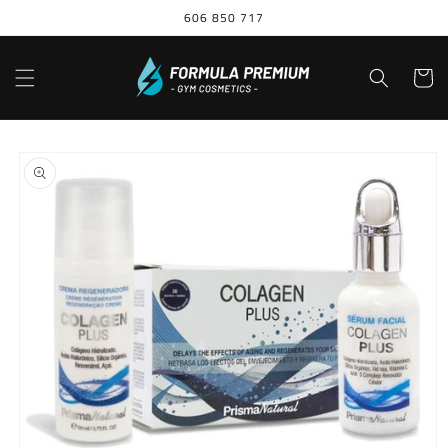
Ir
606 850 717
directamente
al contenido
Carrito
Ir
directamente
a la
información
del producto