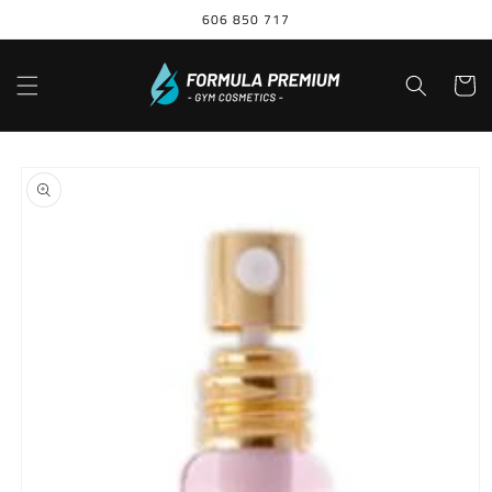
Ir
606 850 717
directamente
al contenido
Carrito
Ir
directamente
a la
información
del producto