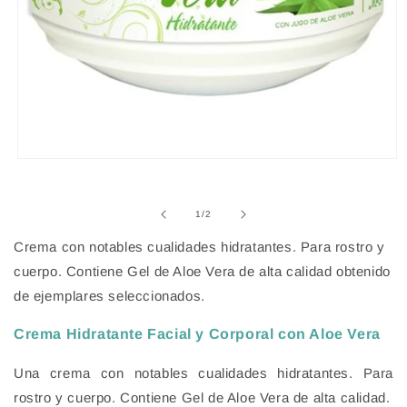
Abrir
elemento
multimedia
1
de
1
/
2
en
una
Crema con notables cualidades hidratantes. Para rostro y
ventana
modal
cuerpo. Contiene Gel de Aloe Vera de alta calidad obtenido
de ejemplares seleccionados.
Crema Hidratante Facial y Corporal con Aloe Vera
Una crema con notables cualidades hidratantes. Para
rostro y cuerpo. Contiene Gel de Aloe Vera de alta calidad.