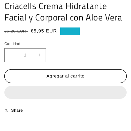
Criacells Crema Hidratante
Facial y Corporal con Aloe Vera
Precio
Precio
€5,95 EUR
€6,26 EUR
Oferta
habitual
de
Cantidad
oferta
Reducir
Aumentar
cantidad
cantidad
para
para
Criacells
Criacells
Agregar al carrito
Crema
Crema
Hidratante
Hidratante
Facial
Facial
y
y
Corporal
Corporal
Share
con
con
Aloe
Aloe
Vera
Vera