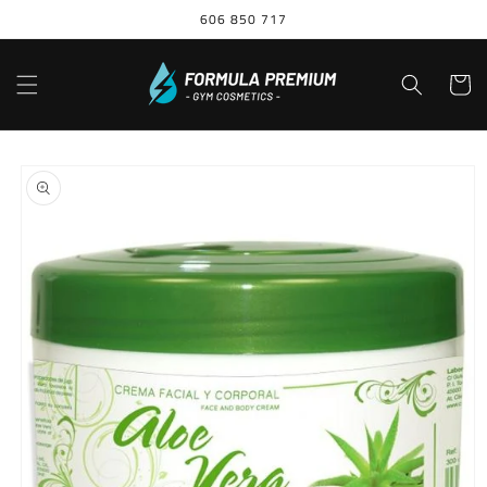
Ir
606 850 717
directamente
al contenido
Carrito
Ir
directamente
a la
información
del producto