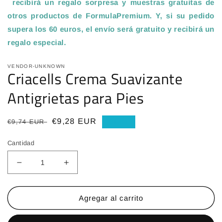
recibirá un regalo sorpresa y muestras gratuitas de
otros productos de FormulaPremium. Y, si su pedido
supera los 60 euros, el envío será gratuito y recibirá un
regalo especial
.
VENDOR-UNKNOWN
Criacells Crema Suavizante
Antigrietas para Pies
Precio
Precio
€9,28 EUR
€9,74 EUR
Oferta
habitual
de
Cantidad
oferta
Reducir
Aumentar
cantidad
cantidad
para
para
Criacells
Criacells
Agregar al carrito
Crema
Crema
Suavizante
Suavizante