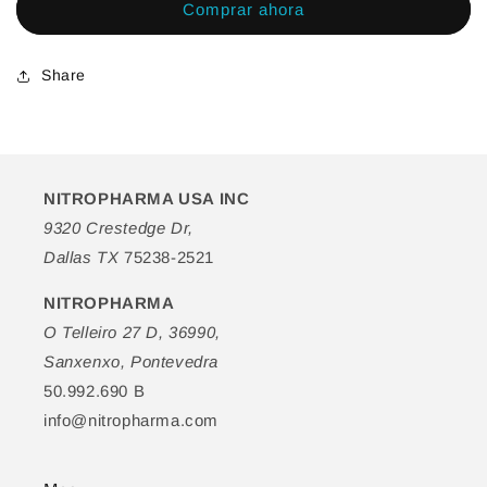
Comprar ahora
Antigrietas
Antigrietas
para
para
Pies
Pies
Share
NITROPHARMA USA INC
9320 Crestedge Dr,
Dallas TX
75238-2521
NITROPHARMA
O Telleiro 27 D, 36990,
Sanxenxo, Pontevedra
50.992.690 B
info@nitropharma.com