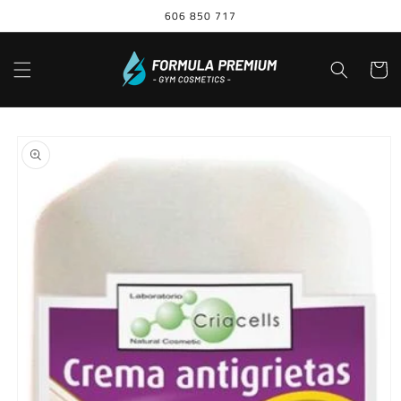
Ir
606 850 717
directamente
al contenido
Carrito
Ir
directamente
a la
información
del producto