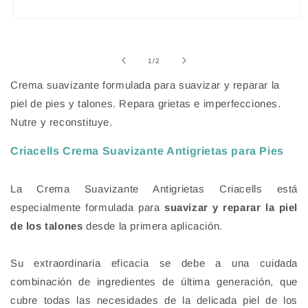
Abrir
elemento
multimedia
1
de
1
/
2
en
una
Crema suavizante formulada para suavizar y reparar la
ventana
modal
piel de pies y talones. Repara grietas e imperfecciones.
Nutre y reconstituye.
Criacells Crema Suavizante Antigrietas para Pies
La Crema Suavizante Antigrietas Criacells está
especialmente formulada para
suavizar y reparar la piel
de los talones
desde la primera aplicación.
Su extraordinaria eficacia se debe a una cuidada
combinación de ingredientes de última generación, que
cubre todas las necesidades de la delicada piel de los