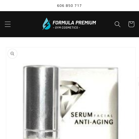
Ir
606 850 717
directamente
al contenido
Carrito
Ir
directamente
a la
información
del producto