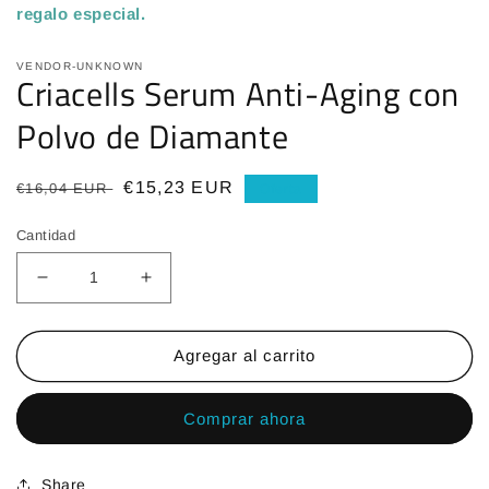
regalo especial
.
VENDOR-UNKNOWN
Criacells Serum Anti-Aging con
Polvo de Diamante
Precio
Precio
€15,23 EUR
€16,04 EUR
Oferta
habitual
de
Cantidad
oferta
Reducir
Aumentar
cantidad
cantidad
para
para
Criacells
Criacells
Agregar al carrito
Serum
Serum
Anti-
Anti-
Comprar ahora
Aging
Aging
con
con
Polvo
Polvo
Share