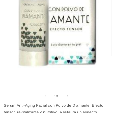
A
e
m
2
e
u
v
Abrir
m
elemento
multimedia
1
de
1
/
2
en
una
Serum Anti-Aging Facial con Polvo de Diamante. Efecto
ventana
modal
tensor, revitalizante y nutritivo. Restaura un aspecto