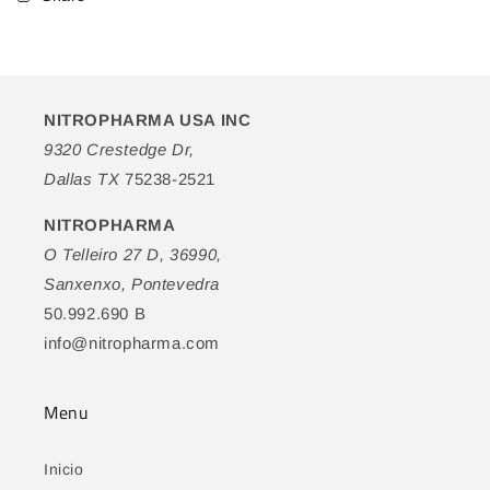
de
de
Diamante
Diamante
NITROPHARMA USA INC
9320 Crestedge Dr,
Dallas TX
75238-2521
NITROPHARMA
O Telleiro 27 D, 36990,
Sanxenxo, Pontevedra
50.992.690 B
info@nitropharma.com
Menu
Inicio