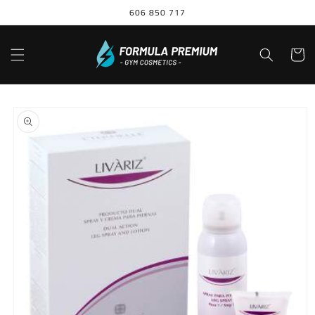
Ir
606 850 717
directamente
al contenido
Carrito
Ir
directamente
a la
información
del producto