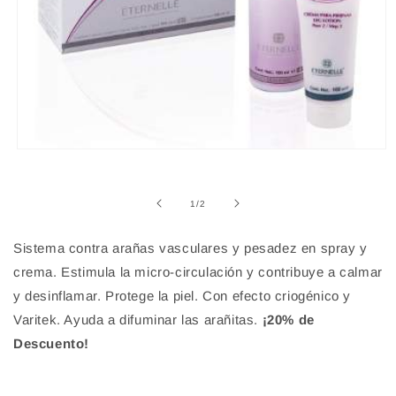
Abrir
elemento
multimedia
1
de
1
/
2
en
una
ventana
Sistema contra arañas vasculares y pesadez en spray y
modal
crema. Estimula la micro-circulación y contribuye a calmar
y desinflamar. Protege la piel. Con efecto criogénico y
Varitek. Ayuda a difuminar las arañitas.
¡20% de
Descuento!