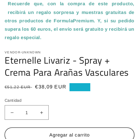
Recuerde que, con la compra de este producto,
recibirá un regalo sorpresa y muestras gratuitas de
otros productos de FormulaPremium. Y, si su pedido
supera los 60 euros, el envío será gratuito y recibirá un
regalo especial
.
VENDOR-UNKNOWN
Eternelle Livariz - Spray +
Crema Para Arañas Vasculares
Precio
Precio
€38,09 EUR
€51,22 EUR
Oferta
habitual
de
Cantidad
oferta
Reducir
Aumentar
cantidad
cantidad
para
para
Eternelle
Eternelle
Agregar al carrito