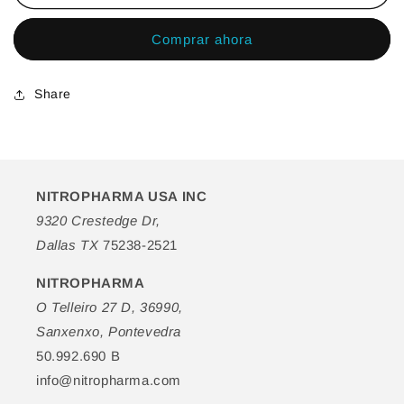
Livariz
Livariz
-
-
Comprar ahora
Spray
Spray
+
+
Crema
Crema
Share
Para
Para
Arañas
Arañas
Vasculares
Vasculares
NITROPHARMA USA INC
9320 Crestedge Dr,
Dallas TX
75238-2521
NITROPHARMA
O Telleiro 27 D, 36990,
Sanxenxo, Pontevedra
50.992.690 B
info@nitropharma.com