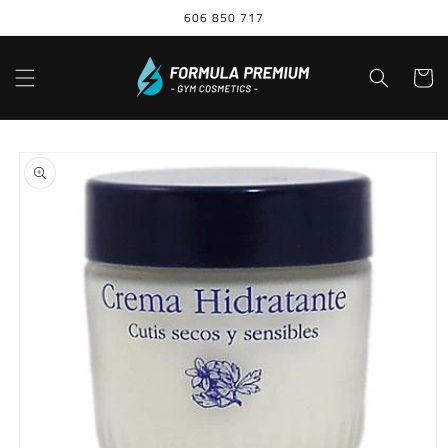
Ir
606 850 717
directamente
al contenido
Carrito
Ir
directamente
a la
información
del producto