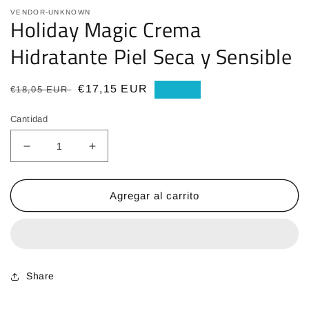
VENDOR-UNKNOWN
Holiday Magic Crema
Hidratante Piel Seca y Sensible
Precio
Precio
€17,15 EUR
€18,05 EUR
Oferta
habitual
de
Cantidad
oferta
Reducir
Aumentar
cantidad
cantidad
para
para
Holiday
Holiday
Agregar al carrito
Magic
Magic
Crema
Crema
Hidratante
Hidratante
Piel
Piel
Seca
Seca
Share
y
y
Sensible
Sensible