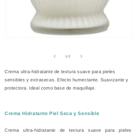
Abrir
elemento
multimedia
1
de
1
/
2
en
una
ventana
Crema ultra-hidratante de textura suave para pieles
modal
sensibles y extrasecas. Efecto humectante. Suavizante y
protectora. Ideal como base de maquillaje.
Crema Hidratante Piel Seca y Sensible
Crema ultra-hidratante de textura suave para pieles