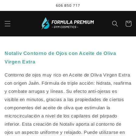
Ir
606 850 717
directamente
al contenido
Carrito
Ir
directamente
a la
Notaliv Contorno de Ojos con Aceite de Oliva
información
Virgen Extra
del producto
Contorno de ojos muy rico en Aceite de Oliva Virgen Extra
con origen Jaén. Fórmula de triple acción: hidrata, reafirma
y combate arrugas y líneas. Su efecto anti-ojeras es
visible en minutos, gracias a las propiedades de ciertos
componentes del aceite de oliva que estimulan la
microcirculación a nivel de los capilares del párpado
inferior. Esta creación de Notaliv aporta al contorno de
ojos un aspecto uniforme y relajado. Puede utilizarse en