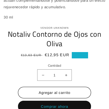
actúan complementándose y potenciándose para un efecto
rejuvenecedor rápido y acumulativo.
30 ml
VENDOR-UNKNOWN
Notaliv Contorno de Ojos con
Oliva
Precio
Precio
€12,95 EUR
€13,63 EUR
Oferta
habitual
de
Cantidad
oferta
Reducir
Aumentar
cantidad
cantidad
para
para
Notaliv
Notaliv
Agregar al carrito
Contorno
Contorno
de
de
Comprar ahora
Ojos
Ojos