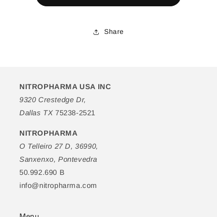
con
con
Oliva
Oliva
Share
NITROPHARMA USA INC
9320 Crestedge Dr,
Dallas TX
75238-2521
NITROPHARMA
O Telleiro 27 D, 36990,
Sanxenxo, Pontevedra
50.992.690 B
info@nitropharma.com
Menu