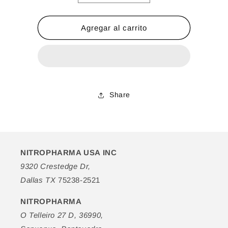
cantidad
cantidad
para
para
Notaliv
Notaliv
Agregar al carrito
Crema
Crema
Nutritiva
Nutritiva
Rosa
Rosa
Mosqueta
Mosqueta
+
+
Oliva
Oliva
Share
NITROPHARMA USA INC
9320 Crestedge Dr,
Dallas TX
75238-2521
NITROPHARMA
O Telleiro 27 D, 36990,