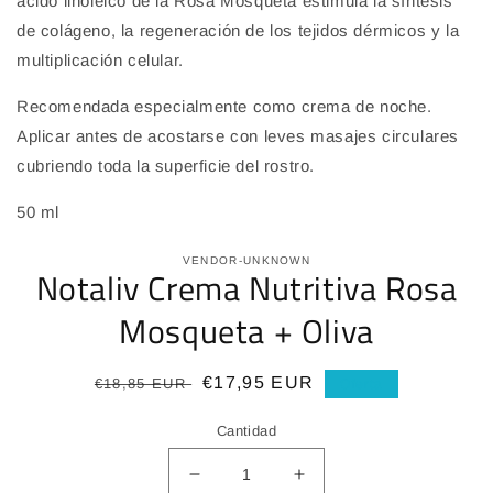
ácido linoléico de la Rosa Mosqueta estimula la síntesis
de colágeno, la regeneración de los tejidos dérmicos y la
multiplicación celular.
Recomendada especialmente como crema de noche.
Aplicar antes de acostarse con leves masajes circulares
cubriendo toda la superficie del rostro.
50 ml
VENDOR-UNKNOWN
Notaliv Crema Nutritiva Rosa
Mosqueta + Oliva
Precio
Precio
€17,95 EUR
€18,85 EUR
Oferta
habitual
de
Cantidad
oferta
Reducir
Aumentar