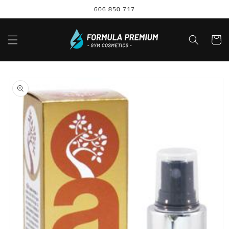
Ir
606 850 717
directamente
al contenido
Carrito
Ir
directamente
a la
información
del producto