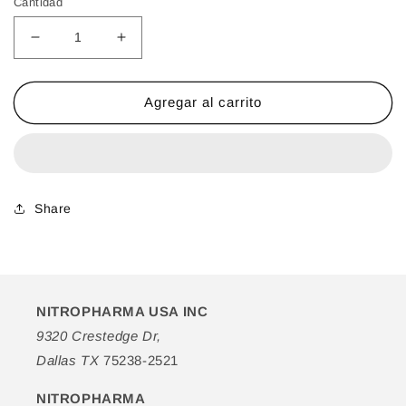
Cantidad
oferta
Reducir
Aumentar
cantidad
cantidad
para
para
Prisma
Prisma
Agregar al carrito
Natural
Natural
Aceite
Aceite
de
de
Argán
Argán
en
en
Share
Spray
Spray
NITROPHARMA USA INC
9320 Crestedge Dr,
Dallas TX
75238-2521
NITROPHARMA