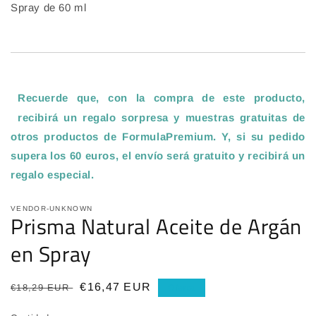
Spray de 60 ml
Recuerde que, con la compra de este producto,
recibirá un regalo sorpresa y muestras gratuitas de
otros productos de FormulaPremium. Y, si su pedido
supera los 60 euros, el envío será gratuito y recibirá un
regalo especial
.
VENDOR-UNKNOWN
Prisma Natural Aceite de Argán
en Spray
Precio
Precio
€16,47 EUR
€18,29 EUR
Oferta
habitual
de