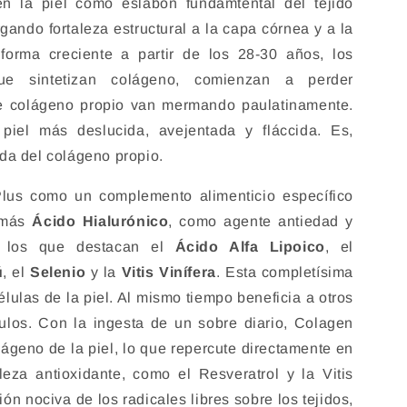
n la piel como eslabón fundamtental del tejido
gando fortaleza estructural a la capa córnea y a la
forma creciente a partir de los 28-30 años, los
 que sintetizan colágeno, comienzan a perder
 de colágeno propio van mermando paulatinamente.
iel más deslucida, avejentada y fláccida. Es,
da del colágeno propio.
lus como un complemento alimenticio específico
demás
Ácido Hialurónico
, como agente antiedad y
re los que destacan el
Ácido Alfa Lipoico
, el
ú
, el
Selenio
y la
Vitis Vinífera
. Esta completísima
élulas de la piel. Al mismo tiempo beneficia a otros
ulos. Con la ingesta de un sobre diario, Colagen
lágeno de la piel, lo que repercute directamente en
za antioxidante, como el Resveratrol y la Vitis
ión nociva de los radicales libres sobre los tejidos,