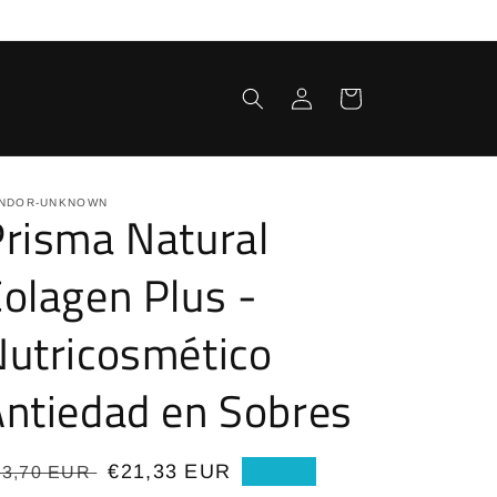
Iniciar
Carrito
sesión
NDOR-UNKNOWN
risma Natural
olagen Plus -
utricosmético
ntiedad en Sobres
recio
Precio
€21,33 EUR
23,70 EUR
Oferta