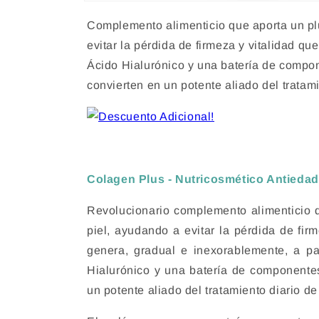
Abrir
elemento
Complemento alimenticio que aporta un plu
multimedia
1
evitar la pérdida de firmeza y vitalidad q
en
una
Ácido Hialurónico y una batería de compon
ventana
modal
convierten en un potente aliado del tratami
Colagen Plus - Nutricosmético Antieda
Revolucionario complemento alimenticio q
piel, ayudando a evitar la pérdida de fir
genera, gradual e inexorablemente, a pa
Hialurónico y una batería de componentes
un potente aliado del tratamiento diario de