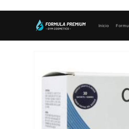
Ir
directamente
al contenido
Inicio
Formu
Ir
directamente
a la
información
del producto