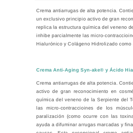
Abrir
elemento
Crema antiarrugas de alta potencia. Cont
multimedia
1
un exclusivo principio activo de gran re
en
una
replica la estructura química del veneno d
ventana
modal
inhibe parcialmente las micro-contraccioin
Hialurónico y Colágeno Hidrolizado como
Crema Anti-Aging Syn-ake® y Ácido Hia
Crema antiarrugas de alta potencia. Cont
activo de gran reconocimiento en cosmé
química del veneno de la Serpiente del T
las micro-contraccioines de los múscul
paralización (como ocurre con las toxi
ayuda a difuminar arrugas marcadas y fina
causas. Esta excepcional crema antia