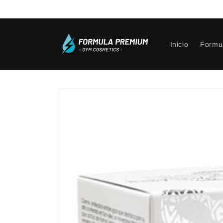
Ir
directamente
al contenido
Inicio
Formu
Ir
directamente
a la
información
del producto