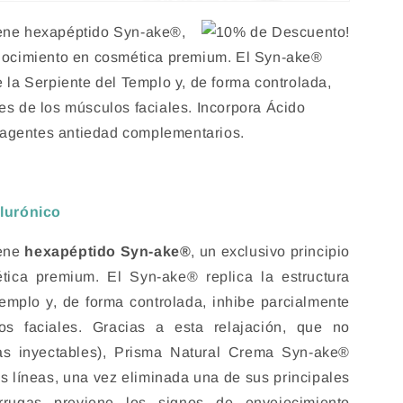
iene hexapéptido Syn-ake®,
conocimiento en cosmética premium. El Syn-ake®
e la Serpiente del Templo y, de forma controlada,
es de los músculos faciales. Incorpora Ácido
 agentes antiedad complementarios.
lurónico
iene
hexapéptido Syn-ake®
, un exclusivo principio
tica premium. El Syn-ake® replica la estructura
emplo y, de forma controlada, inhibe parcialmente
os faciales. Gracias a esta relajación, que no
nas inyectables), Prisma Natural Crema Syn-ake®
s líneas, una vez eliminada una de sus principales
rrugas previene los signos de envejecimiento