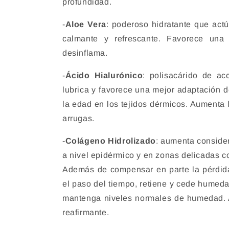
profundidad.
-
Aloe Vera
: poderoso hidratante que act
calmante y refrescante. Favorece una 
desinflama.
-
Ácido Hialurónico
: polisacárido de ac
lubrica y favorece una mejor adaptación d
la edad en los tejidos dérmicos. Aumenta la
arrugas.
-
Colágeno Hidrolizado
: aumenta consider
a nivel epidérmico y en zonas delicadas co
Además de compensar en parte la pérdida
el paso del tiempo, retiene y cede humeda
mantenga niveles normales de humedad. 
reafirmante.