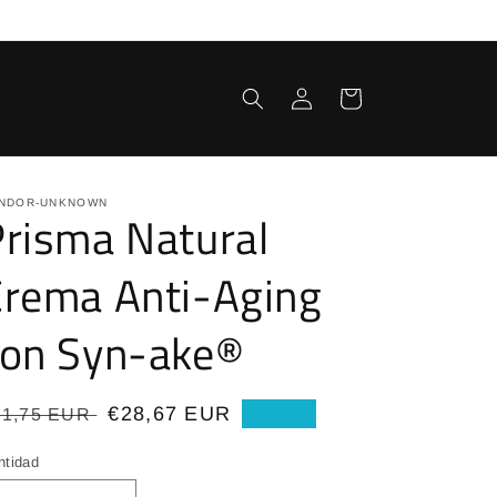
Iniciar
Carrito
sesión
NDOR-UNKNOWN
risma Natural
Crema Anti-Aging
con Syn-ake®
recio
Precio
€28,67 EUR
31,75 EUR
Oferta
bitual
de
ntidad
oferta