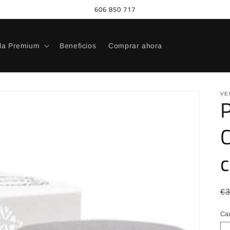
606 850 717
la Premium
Beneficios
Comprar ahora
VE
P
P
€
ha
Ca