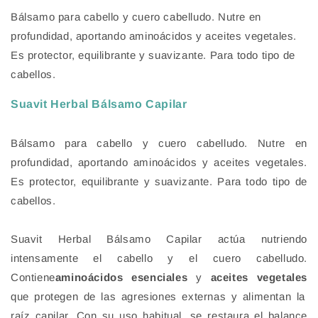
una
Bálsamo para cabello y cuero cabelludo. Nutre en
ventana
modal
profundidad, aportando aminoácidos y aceites vegetales.
Es protector, equilibrante y suavizante. Para todo tipo de
cabellos.
Suavit Herbal Bálsamo Capilar
Bálsamo para cabello y cuero cabelludo. Nutre en
profundidad, aportando aminoácidos y aceites vegetales.
Es protector, equilibrante y suavizante. Para todo tipo de
cabellos.
Suavit Herbal Bálsamo Capilar actúa nutriendo
intensamente el cabello y el cuero cabelludo.
Contiene
aminoácidos esenciales
y
aceites vegetales
que protegen de las agresiones externas y alimentan la
raíz capilar. Con su uso habitual, se restaura el balance