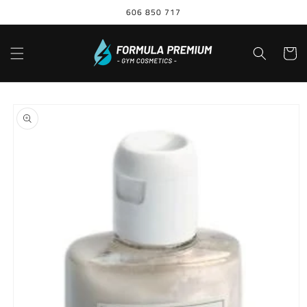
Ir
606 850 717
directamente
al contenido
Carrito
Ir
directamente
a la
información
del producto