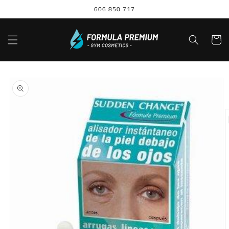
Ir
606 850 717
directamente
al contenido
Carrito
Ir
directamente
a la
información
del producto