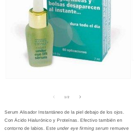
A
e
m
2
e
Abrir
u
elemento
v
multimedia
m
1
de
1
/
2
en
una
ventana
Serum Alisador Instantáneo de la piel debajo de los ojos.
modal
Con Ácido Hialurónico y Proteínas. Efectivo también en
contorno de labios. Este
under eye firming serum
remueve