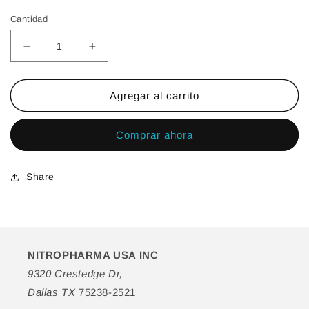
habitual
de
Cantidad
oferta
Reducir
Aumentar
cantidad
cantidad
para
para
Sudden
Sudden
Agregar al carrito
Change
Change
Serum
Serum
Comprar ahora
Alisador
Alisador
Instantáneo
Instantáneo
Share
NITROPHARMA USA INC
9320 Crestedge Dr,
Dallas TX
75238-2521