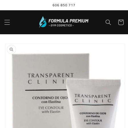
Ir
606 850 717
directamente
al contenido
Carrito
Ir
directamente
a la
información
del producto