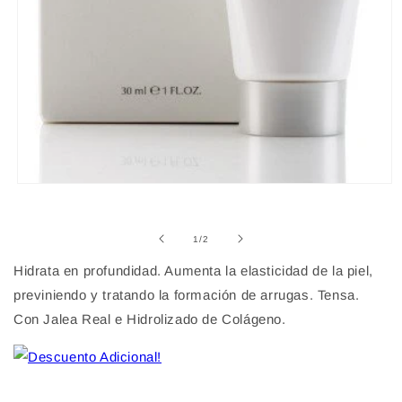
Abrir
elemento
multimedia
1
de
1
/
2
en
una
Hidrata en profundidad. Aumenta la elasticidad de la piel,
ventana
modal
previniendo y tratando la formación de arrugas. Tensa.
Con Jalea Real e Hidrolizado de Colágeno.