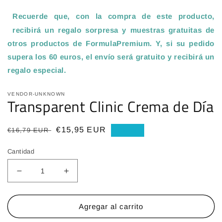
Recuerde que, con la compra de este producto,
recibirá un regalo sorpresa y muestras gratuitas de
otros productos de FormulaPremium. Y, si su pedido
supera los 60 euros, el envío será gratuito y recibirá un
regalo especial
.
VENDOR-UNKNOWN
Transparent Clinic Crema de Día
Precio
Precio
€15,95 EUR
€16,79 EUR
Oferta
habitual
de
Cantidad
oferta
Reducir
Aumentar
cantidad
cantidad
para
para
Transparent
Transparent
Agregar al carrito
Clinic
Clinic