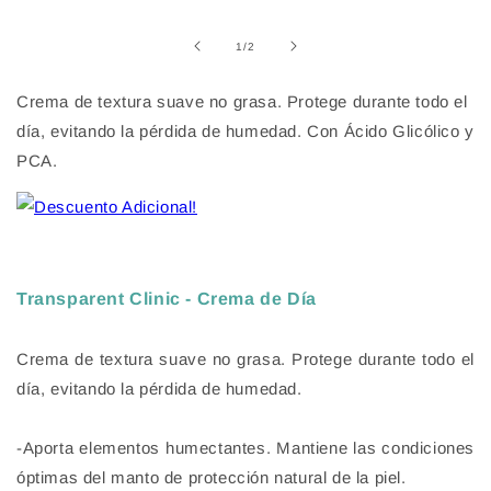
elemento
multimedia
1
de
1
/
2
en
una
ventana
Crema de textura suave no grasa. Protege durante todo el
modal
día, evitando la pérdida de humedad. Con Ácido Glicólico y
PCA.
Transparent Clinic - Crema de Día
Crema de textura suave no grasa. Protege durante todo el
día, evitando la pérdida de humedad.
-Aporta elementos humectantes. Mantiene las condiciones
óptimas del manto de protección natural de la piel.