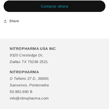
Crema
Crema
Comprar ahora
de
de
Día
Día
Share
NITROPHARMA USA INC
9320 Crestedge Dr,
Dallas TX
75238-2521
NITROPHARMA
O Telleiro 27 D, 36990,
Sanxenxo, Pontevedra
50.992.690 B
info@nitropharma.com