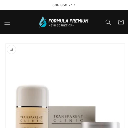
Ir
606 850 717
directamente
al contenido
Carrito
Ir
directamente
a la
información
del producto