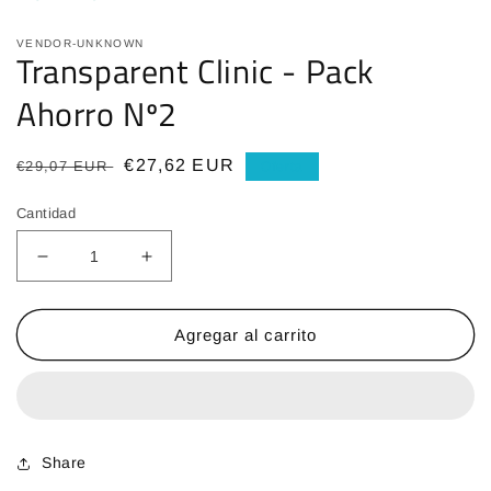
VENDOR-UNKNOWN
Transparent Clinic - Pack
Ahorro Nº2
Precio
Precio
€27,62 EUR
€29,07 EUR
Oferta
habitual
de
Cantidad
oferta
Reducir
Aumentar
cantidad
cantidad
para
para
Transparent
Transparent
Agregar al carrito
Clinic
Clinic
-
-
Pack
Pack
Ahorro
Ahorro
Nº2
Nº2
Share