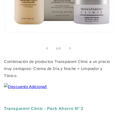
Abrir
elemento
multimedia
1
de
1
/
2
en
una
ventana
Combinación de productos Transparent Clinic a un precio
modal
muy ventajoso: Crema de Día y Noche + Limpiador y
Tónico.
Transparent Clinic - Pack Ahorro Nº 2