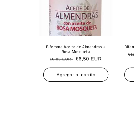
Bifemme Aceite de Almendras +
Bife
Rosa Mosqueta
Pr
€1
Precio
Precio
€6,50 EUR
€6,85 EUR
ha
habitual
de
oferta
Agregar al carrito