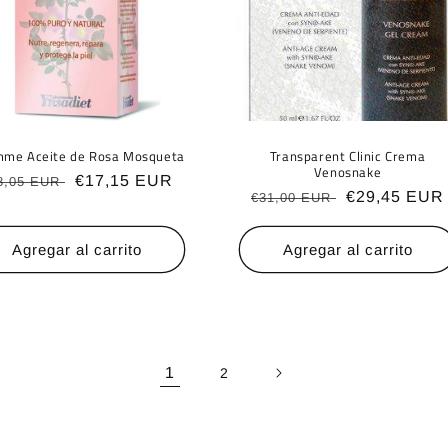
mme Aceite de Rosa Mosqueta
Transparent Clinic Crema
Venosnake
ecio
Precio
€17,15 EUR
8,05 EUR
Precio
Precio
€29,45 EUR
€31,00 EUR
bitual
de
habitual
de
oferta
oferta
Agregar al carrito
Agregar al carrito
1
2