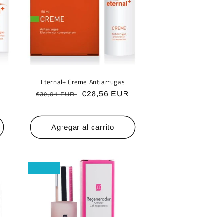
Eternal+ Creme Antiarrugas
Precio
Precio
€28,56 EUR
€30,04 EUR
habitual
de
oferta
Agregar al carrito
Oferta