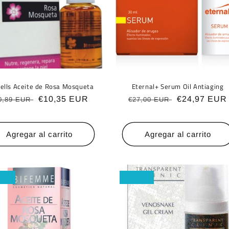
cells Aceite de Rosa Mosqueta
Eternal+ Serum Oil Antiaging
ecio
Precio
€10,35 EUR
Precio
Precio
€24,97 EUR
0,89 EUR
€27,00 EUR
bitual
de
habitual
de
oferta
oferta
Agregar al carrito
Agregar al carrito
rta
Oferta