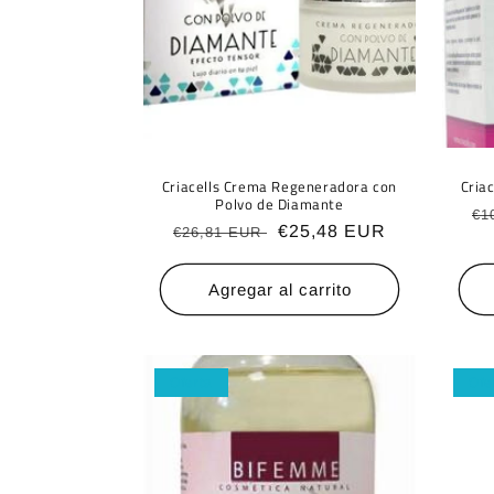
Criacells Crema Regeneradora con
Cria
Polvo de Diamante
Pr
€1
Precio
Precio
€25,48 EUR
€26,81 EUR
ha
habitual
de
oferta
Agregar al carrito
Oferta
Ofe