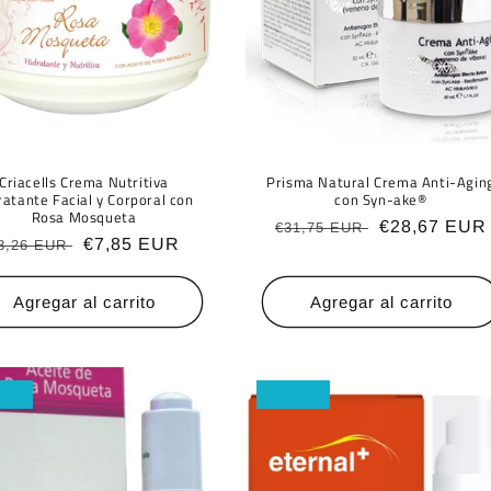
Criacells Crema Nutritiva
Prisma Natural Crema Anti-Agin
ratante Facial y Corporal con
con Syn-ake®
Rosa Mosqueta
Precio
Precio
€28,67 EUR
€31,75 EUR
recio
Precio
€7,85 EUR
8,26 EUR
habitual
de
abitual
de
oferta
oferta
Agregar al carrito
Agregar al carrito
rta
Oferta