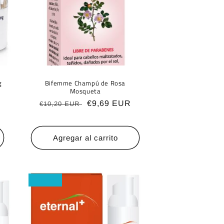
g
Bifemme Champú de Rosa
Mosqueta
Precio
Precio
€9,69 EUR
€10,20 EUR
habitual
de
oferta
Agregar al carrito
Oferta