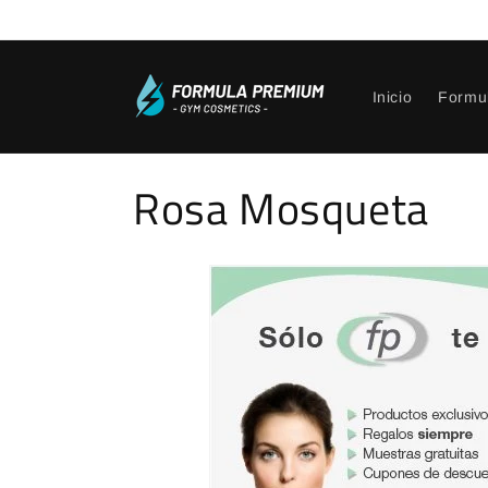
Ir
directamente
al contenido
Inicio
Formu
C
Rosa Mosqueta
o
l
e
c