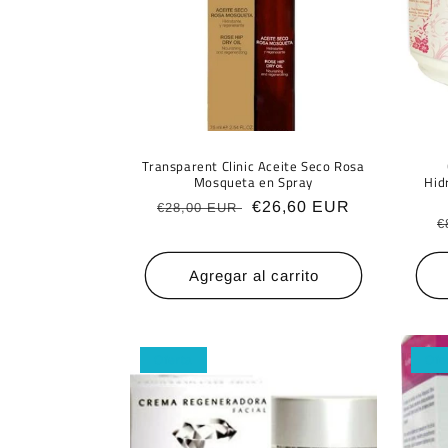
Transparent Clinic Aceite Seco Rosa
Mosqueta en Spray
Hid
Precio
Precio
€26,60 EUR
€28,00 EUR
P
€
habitual
de
h
oferta
Agregar al carrito
Oferta
Ofe