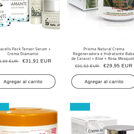
iacells Pack Tensor Serum +
Prisma Natural Crema
Crema Diamante
Regeneradora e Hidratante Bab
de Caracol + Aloe + Rosa Mosque
ecio
Precio
€31,91 EUR
3,59 EUR
Precio
Precio
€29,95 EUR
€31,53 EUR
bitual
de
habitual
de
oferta
oferta
Agregar al carrito
Agregar al carrito
rta
Oferta