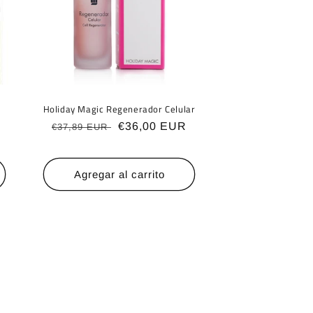
Holiday Magic Regenerador Celular
Precio
Precio
€36,00 EUR
€37,89 EUR
habitual
de
oferta
Agregar al carrito