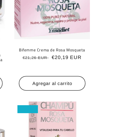
Bifemme Crema de Rosa Mosqueta
a
Precio
Precio
€20,19 EUR
€21,26 EUR
ta
habitual
de
oferta
Agregar al carrito
Oferta