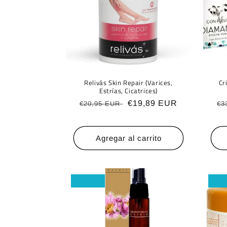
Relivás Skin Repair (Varices,
Cr
Estrías, Cicatrices)
Precio
Precio
€19,89 EUR
Pr
€20,95 EUR
€3
habitual
de
ha
oferta
Agregar al carrito
Oferta
Ofe