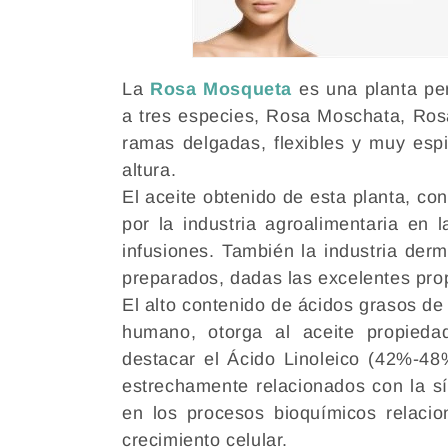
c
i
ó
La
Rosa Mosqueta
es una planta per
a tres especies, Rosa Moschata, Ros
n
ramas delgadas, flexibles y muy esp
altura.
:
El aceite obtenido de esta planta, co
por la industria agroalimentaria en 
infusiones. También la industria derm
preparados, dadas las excelentes pr
El alto contenido de ácidos grasos de
humano, otorga al aceite propied
destacar el Ácido Linoleico (42%-48
estrechamente relacionados con la sí
en los procesos bioquímicos relacio
crecimiento celular.