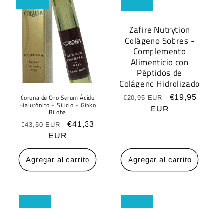
Oferta
Oferta
n
:
Zafire Nutrytion
Colágeno Sobres -
Complemento
Alimenticio con
Péptidos de
Colágeno Hidrolizado
Corona de Oro Serum Ácido
Precio
Precio
€19,95
€20,95 EUR
Hialurónico + Silicio + Ginko
habitual
EUR
de
Biloba
oferta
Precio
Precio
€41,33
€43,50 EUR
habitual
EUR
de
oferta
Agregar al carrito
Agregar al carrito
Oferta
Oferta