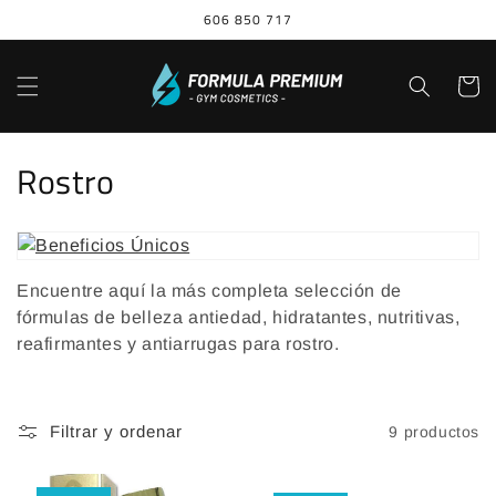
Ir
606 850 717
directamente
al contenido
Carrito
C
Rostro
o
l
Encuentre aquí la más completa selección de
e
fórmulas de belleza antiedad, hidratantes, nutritivas,
c
reafirmantes y antiarrugas para rostro.
c
i
Filtrar y ordenar
9 productos
ó