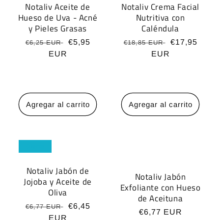
Notaliv Aceite de
Notaliv Crema Facial
Hueso de Uva - Acné
Nutritiva con
y Pieles Grasas
Caléndula
Precio
Precio
€5,95
Precio
Precio
€17,95
€6,25 EUR
€18,85 EUR
habitual
EUR
de
habitual
EUR
de
oferta
oferta
Agregar al carrito
Agregar al carrito
Oferta
Notaliv Jabón de
Notaliv Jabón
Jojoba y Aceite de
Exfoliante con Hueso
Oliva
de Aceituna
Precio
Precio
€6,45
€6,77 EUR
Precio
€6,77 EUR
habitual
EUR
de