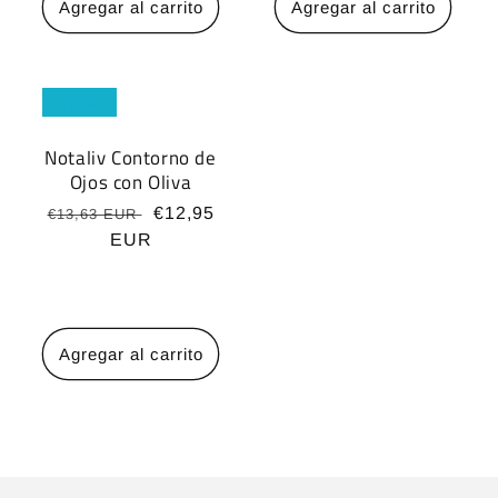
Agregar al carrito
Agregar al carrito
Oferta
Notaliv Contorno de
Ojos con Oliva
Precio
Precio
€12,95
€13,63 EUR
habitual
EUR
de
oferta
Agregar al carrito