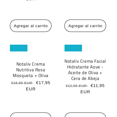
habitual
oferta
Agregar al carrito
Agregar al carrito
Oferta
Oferta
Notaliv Crema Facial
Notaliv Crema
Hidratante Aove -
Nutritiva Rosa
Aceite de Oliva +
Mosqueta + Oliva
Cera de Abeja
Precio
Precio
€17,95
€18,85 EUR
Precio
Precio
€11,95
€12,55 EUR
habitual
EUR
de
habitual
EUR
de
oferta
oferta